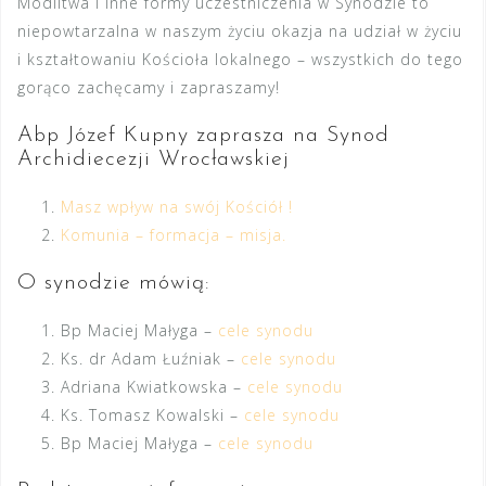
Modlitwa i inne formy uczestniczenia w Synodzie to
niepowtarzalna w naszym życiu okazja na udział w życiu
i kształtowaniu Kościoła lokalnego – wszystkich do tego
gorąco zachęcamy i zapraszamy!
Abp Józef Kupny zaprasza na Synod
Archidiecezji Wrocławskiej
Masz wpływ na swój Kościół !
Komunia – formacja – misja.
O synodzie mówią:
Bp Maciej Małyga –
cele synodu
Ks. dr Adam Łuźniak –
cele synodu
Adriana Kwiatkowska –
cele synodu
Ks. Tomasz Kowalski –
cele synodu
Bp Maciej Małyga
–
cele synodu