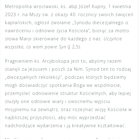
Metropolita wrocławski, ks. abp Józef Kupny, 1 kwietnia
2023 r. na Mszy św. z okazji 40. rocznicy swoich święceń
kapłańskich, ogłosił zwołanie „Synodu diecezjalnego o
nawróceniu i odnowie życia Kościoła”, biorąc za motto
słowa Maryi skierowane do każdego z nas:
Uczyńcie
wszystko, co wam powie Syn
(J 2,5).
Pragnieniem ks. Arcybiskupa jest to, abyśmy razem
stanęli za Jezusem i poszli za Nim. Synod ten to rodzaj
„diecezjalnych rekolekcji”, podczas których będziemy
mogli doświadczyć spotkania Boga we wspólnocie,
przemyśleć odnowienie struktur Kościelnych, aby lepiej
służyły one odnowie wiary i owocnemu wyjściu
misyjnemu na zewnątrz, oraz rozeznać wizję Kościoła w
najbliższej przyszłości, aby móc wyprzedzać
nadchodzące wydarzenia i ją kreatywnie kształtować.