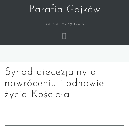
Skip
Parafia Gajków
to
content
pw. św. Małgorzaty
Synod diecezjalny o
nawróceniu i odnowie
życia Kościoła