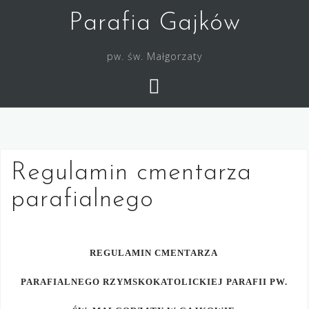
Skip
Parafia Gajków
to
content
pw. św. Małgorzaty
Regulamin cmentarza
parafialnego
REGULAMIN CMENTARZA
PARAFIALNEGO
RZYMSKOKATOLICKIEJ PARAFII PW.