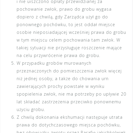
i nie uiszczono opłaty przewidzianej za
pochowanie zwłok, prawo do grobu wygasa
dopiero z chwilą, gdy Zarządca użył go do
ponownego pochówku, to jest oddał miejsce
osobie nieposiadającej wcześniej prawa do grobu
w tym miejscu celem pochowania tam zwłok. W
takiej sytuacji nie przysługuje roszczenie mające
na celu przywrócenie prawa do grobu.
W przypadku grobów murowanych
przeznaczonych do pomieszczenia zwłok więcej
niż jednej osoby, a także do chowania urn
zawierających prochy powstałe w wyniku
spopielenia zwłok, nie ma potrzeby po upływie 20
lat składać zastrzeżenia przeciwko ponownemu
użyciu grobu.
Z chwilą dokonania ekshumacji następuje utrata
prawa do dotychczasowego miejsca pochówku,
bez obowiązku zwrotu przez Parafię jakichkolwiek